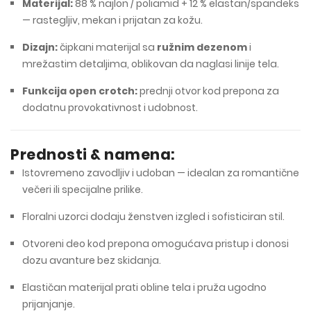
Materijal:
88 % najlon / poliamid + 12 % elastan/spandeks
— rastegljiv, mekan i prijatan za kožu.
Dizajn:
čipkani materijal sa
ružnim dezenom
i
mrežastim detaljima, oblikovan da naglasi linije tela.
Funkcija open crotch:
prednji otvor kod prepona za
dodatnu provokativnost i udobnost.
Prednosti & namena:
Istovremeno zavodljiv i udoban — idealan za romantične
večeri ili specijalne prilike.
Floralni uzorci dodaju ženstven izgled i sofisticiran stil.
Otvoreni deo kod prepona omogućava pristup i donosi
dozu avanture bez skidanja.
Elastičan materijal prati obline tela i pruža ugodno
prijanjanje.