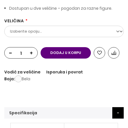
Dostupan u dve veličine – pogodan za razne figure.
VELIČINA
-
+
DODAJ U KORPU
Vodič za veličine
Isporuka i povrat
Boja
Bela
Specifikacija
Više