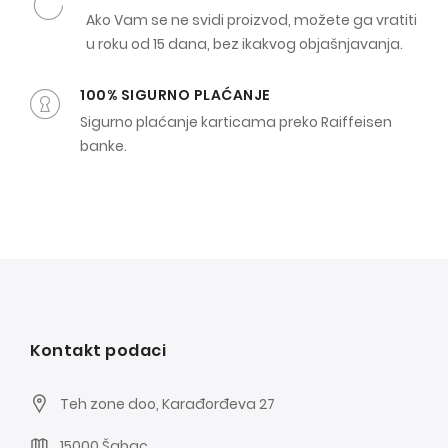
Ako Vam se ne svidi proizvod, možete ga vratiti
u roku od 15 dana, bez ikakvog objašnjavanja.
100% SIGURNO PLAĆANJE
Sigurno plaćanje karticama preko Raiffeisen
banke.
Kontakt podaci
Teh zone doo, Karađorđeva 27
15000 Šabac