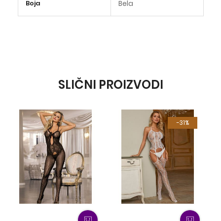
Boja
Bela
informacija
SLIČNI PROIZVODI
-31%