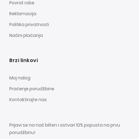
Povrat robe
Reklamacija
Politika privatnosti
Načini plaćanja
Brzi linkovi
Moj nalog
Praćenje porudžbine
Kontaktirajte nas
Prijavi se na naš bilten i ostvari 10% popusta na prvu
porudžbinu!