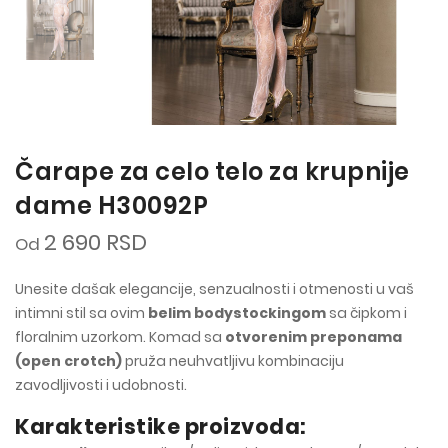
Čarape za celo telo za krupnije
dame H30092P
2 690 RSD
Od
Unesite dašak elegancije, senzualnosti i otmenosti u vaš
intimni stil sa ovim
belim bodystockingom
sa čipkom i
floralnim uzorkom. Komad sa
otvorenim preponama
(open crotch)
pruža neuhvatljivu kombinaciju
zavodljivosti i udobnosti.
Karakteristike proizvoda: