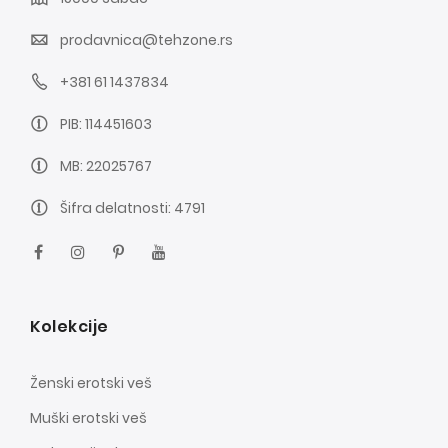
prodavnica@tehzone.rs
+381 61 1437834
PIB: 114451603
MB: 22025767
Šifra delatnosti: 4791
Kolekcije
Ženski erotski veš
Muški erotski veš