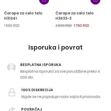
Čarape za celo telo
Čarape za celo telo
Ča
H31041
H3633-3
H
1 590 RSD
2 590 RSD
1 790 RSD
1 
Isporuka i povrat
BESPLATNA ISPORUKA
Besplatna isporuka za sve porudžbine preko 4
000 din.
100% DISKRECIJA
Nigde se ne pojavljuje naziv sajta ili proizvoda.
POVRAĆAJ