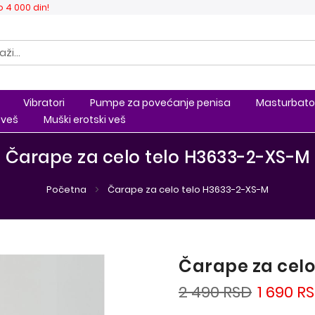
 4 000 din!
Vibratori
Pumpe za povećanje penisa
Masturbato
 veš
Muški erotski veš
Čarape za celo telo H3633-2-XS-M
Početna
Čarape za celo telo H3633-2-XS-M
Čarape za celo
2 490 RSD
1 690 R