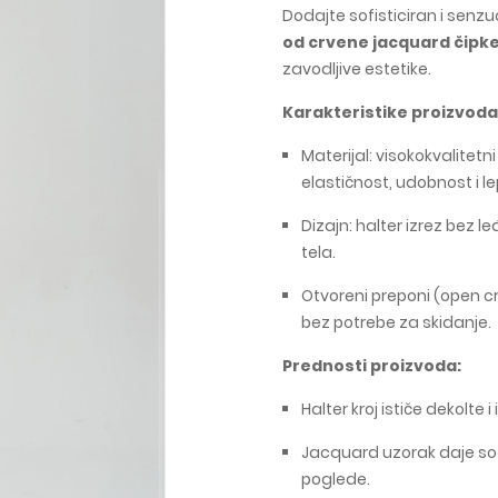
Dodajte sofisticiran i senzu
od crvene jacquard čipke
zavodljive estetike.
Karakteristike proizvoda
Materijal: visokokvalitetn
elastičnost, udobnost i le
Dizajn: halter izrez bez le
tela.
Otvoreni preponi (open 
bez potrebe za skidanje.
Prednosti proizvoda:
Halter kroj ističe dekolte i
Jacquard uzorak daje sofi
poglede.