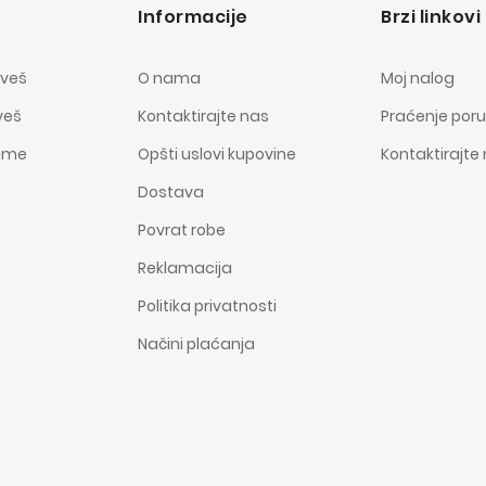
Informacije
Brzi linkovi
 veš
O nama
Moj nalog
veš
Kontaktirajte nas
Praćenje por
dame
Opšti uslovi kupovine
Kontaktirajte
Dostava
Povrat robe
Reklamacija
Politika privatnosti
Načini plaćanja