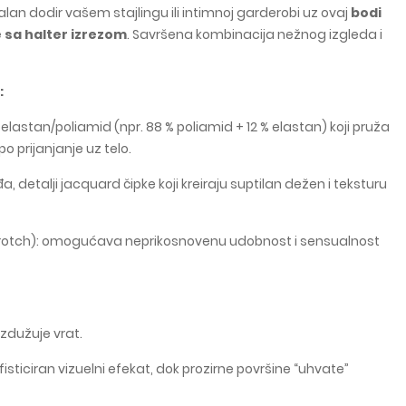
alan dodir vašem stajlingu ili intimnoj garderobi uz ovaj
bodi
 sa halter izrezom
. Savršena kombinacija nežnog izgleda i
:
i elastan/poliamid (npr. 88 % poliamid + 12 % elastan) koji pruža
po prijanjanje uz telo.
đa, detalji jacquard čipke koji kreiraju suptilan dežen i teksturu
crotch): omogućava neprikosnovenu udobnost i sensualnost
 izdužuje vrat.
sticiran vizuelni efekat, dok prozirne površine “uhvate”