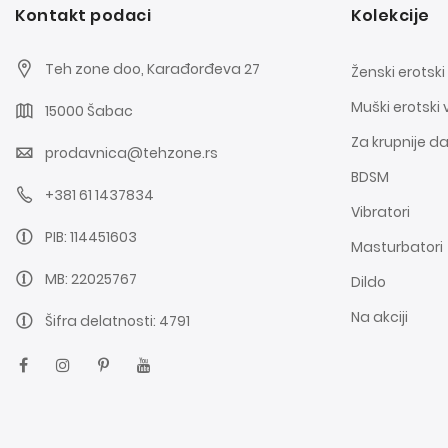
Kontakt podaci
Kolekcije
Teh zone doo, Karađorđeva 27
Ženski erotski
Muški erotski 
15000 Šabac
Za krupnije 
prodavnica@tehzone.rs
BDSM
+381 61 1437834
Vibratori
PIB: 114451603
Masturbatori
MB: 22025767
Dildo
Na akciji
Šifra delatnosti: 4791