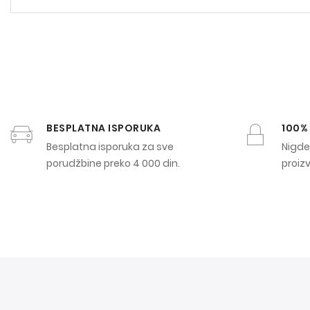
BESPLATNA ISPORUKA
100%
Besplatna isporuka za sve
Nigde 
porudžbine preko 4 000 din.
proiz