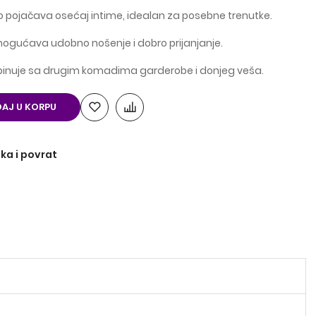
 pojačava osećaj intime, idealan za posebne trenutke.
mogućava udobno nošenje i dobro prijanjanje.
binuje sa drugim komadima garderobe i donjeg veša.
AJ U KORPU
ka i povrat