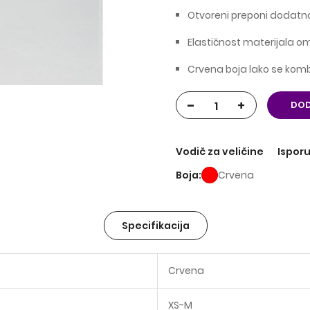
Otvoreni preponi dodatno
Elastičnost materijala o
Crvena boja lako se kom
-
+
DOD
Vodič za veličine
Isporu
Boja
Crvena
Specifikacija
Crvena
XS-M