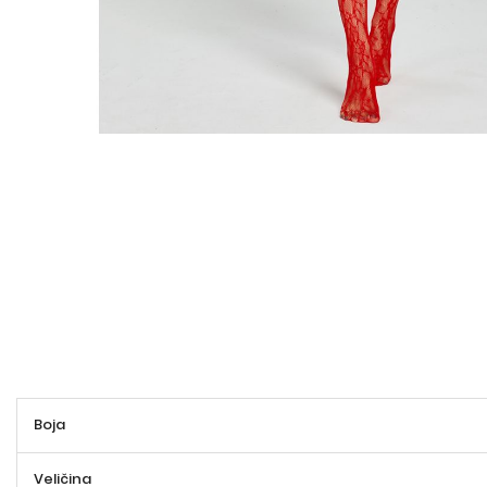
Više
Boja
informacija
Veličina