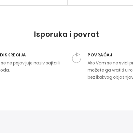
Isporuka i povrat
 DISKRECIJA
POVRAĆAJ
se ne pojavljuje naziv sajta ili
Ako Vam se ne svidi p
voda.
možete ga vratiti u ro
bez ikakvog objašnja