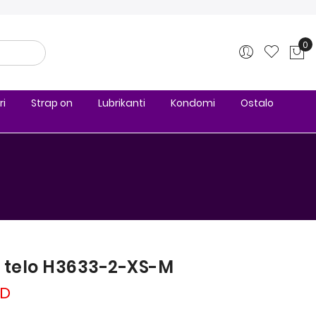
0
Ko
ri
Strap on
Lubrikanti
Kondomi
Ostalo
 telo H3633-2-XS-M
SD