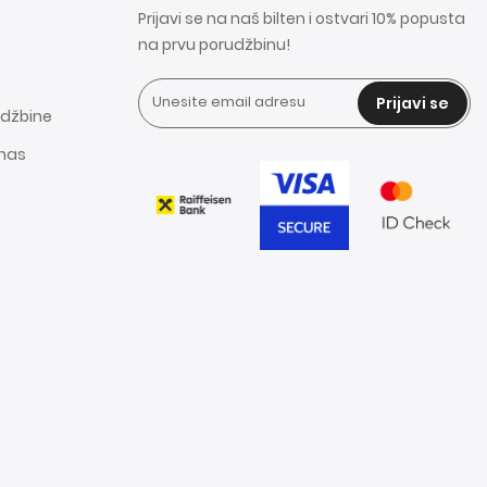
Prijavi se na naš bilten i ostvari 10% popusta
na prvu porudžbinu!
Prijavi se
udžbine
 nas