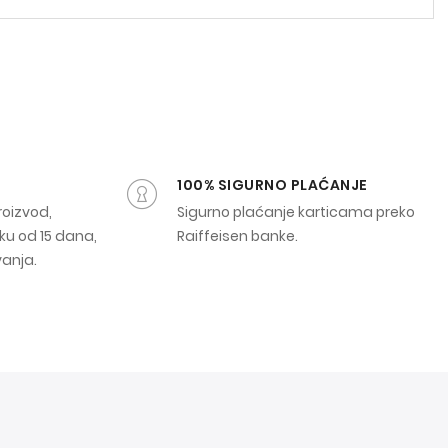
100% SIGURNO PLAĆANJE
roizvod,
Sigurno plaćanje karticama preko
ku od 15 dana,
Raiffeisen banke.
vanja.