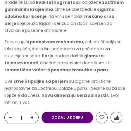
Izrađene su od
kvalitetnog metala
i obložene
zaštitnim
gumiranim krajevima
, čime se obezbeđuje
sigurno
i
udobno korišćenje
. Na vrhu se nalazi
mekano crno
perje
koje pruža lagan i senzualan dodir, savršen za
stvaranje posebne atmosfere.
Zahvaljujući
podesivom mehanizmu
, pritisak štipaljki se
lako reguliše, što ih čini pogodnim i za početnike i za
iskusnije korisnike.
Perje
dodaje dašak
glamura
i
tajanstvenosti
, čineći ih atraktivnim dodatkom za
romantične večeri
ili
posebne trenutke u paru
.
Ove
crne štipaljke sa perjem
su lagane, praktične i
jednostavne za upotrebu. Dolaze u paru i idealne su za sve
koji žele da unesu
novu dimenziju senzualnosti
u svoj
intimni život.
-
+
DODAJ U KORPU