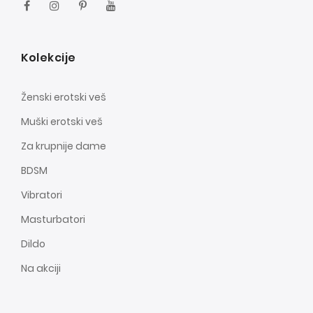
Kolekcije
Ženski erotski veš
Muški erotski veš
Za krupnije dame
BDSM
Vibratori
Masturbatori
Dildo
Na akciji