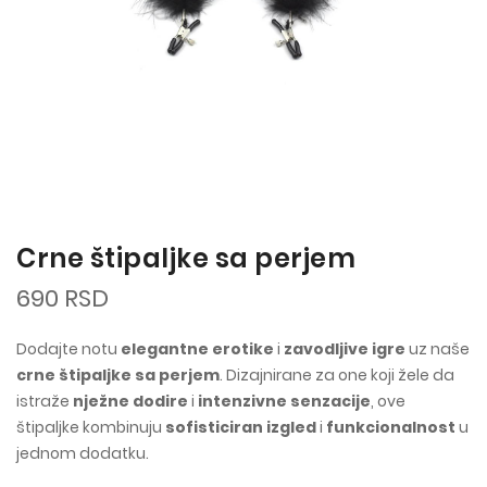
Crne štipaljke sa perjem
690 RSD
Dodajte notu
elegantne erotike
i
zavodljive igre
uz naše
crne štipaljke sa perjem
. Dizajnirane za one koji žele da
istraže
nježne dodire
i
intenzivne senzacije
, ove
štipaljke kombinuju
sofisticiran izgled
i
funkcionalnost
u
jednom dodatku.