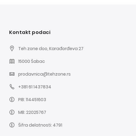
Kontakt podaci
Teh zone doo, Karađorđeva 27
15000 Šabac
prodavnica@tehzone.rs
+381 61 1437834
PIB: 114451603
MB: 22025767
Šifra delatnosti: 4791