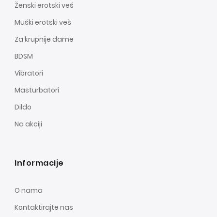
Ženski erotski veš
Muški erotski veš
Za krupnije dame
BDSM
Vibratori
Masturbatori
Dildo
Na akciji
Informacije
O nama
Kontaktirajte nas