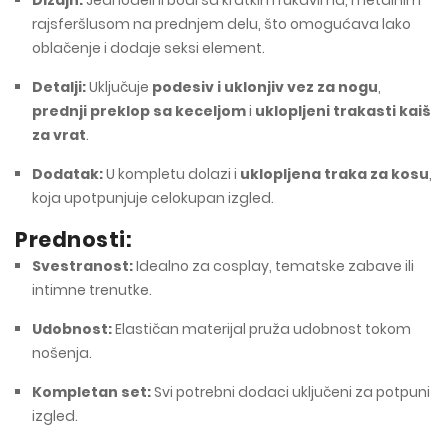
Dizajn:
Jednodelni bodi sa kratkim rukavima, metalnim
rajsferšlusom na prednjem delu, što omogućava lako
oblačenje i dodaje seksi element.
Detalji:
Uključuje
podesiv i uklonjiv vez za nogu
,
prednji preklop sa keceljom
i
uklopljeni trakasti kaiš
za vrat
.
Dodatak:
U kompletu dolazi i
uklopljena traka za kosu
,
koja upotpunjuje celokupan izgled.
Prednosti:
Svestranost:
Idealno za cosplay, tematske zabave ili
intimne trenutke.
Udobnost:
Elastičan materijal pruža udobnost tokom
nošenja.
Kompletan set:
Svi potrebni dodaci uključeni za potpuni
izgled.