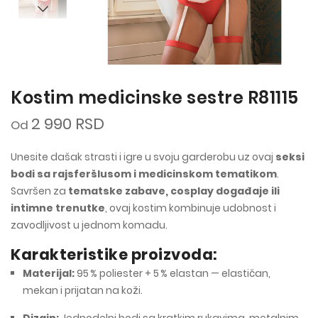
Kostim medicinske sestre R81115
2 990 RSD
Od
Unesite dašak strasti i igre u svoju garderobu uz ovaj
seksi
bodi sa rajsferšlusom i medicinskom tematikom
.
Savršen za
tematske zabave, cosplay događaje ili
intimne trenutke
, ovaj kostim kombinuje udobnost i
zavodljivost u jednom komadu.
Karakteristike proizvoda:
Materijal:
95 % poliester + 5 % elastan — elastičan,
mekan i prijatan na koži.