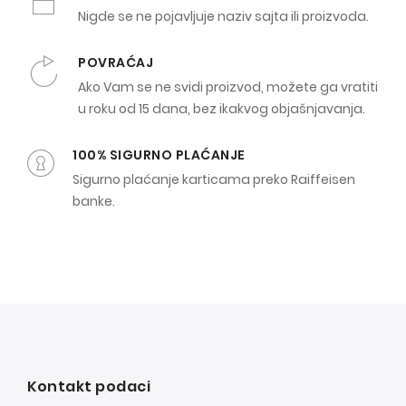
Nigde se ne pojavljuje naziv sajta ili proizvoda.
POVRAĆAJ
Ako Vam se ne svidi proizvod, možete ga vratiti
u roku od 15 dana, bez ikakvog objašnjavanja.
100% SIGURNO PLAĆANJE
Sigurno plaćanje karticama preko Raiffeisen
banke.
Kontakt podaci