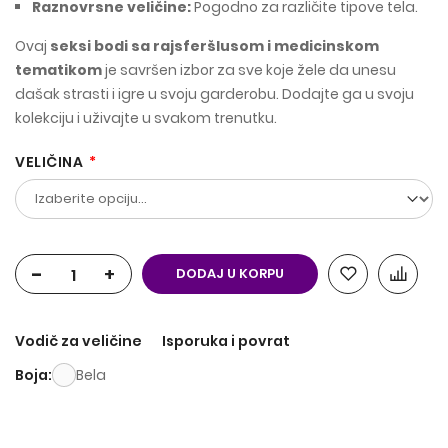
Raznovrsne veličine:
Pogodno za različite tipove tela.
Ovaj
seksi bodi sa rajsferšlusom i medicinskom
tematikom
je savršen izbor za sve koje žele da unesu
dašak strasti i igre u svoju garderobu. Dodajte ga u svoju
kolekciju i uživajte u svakom trenutku.
VELIČINA
-
+
DODAJ U KORPU
Vodič za veličine
Isporuka i povrat
Boja
Bela