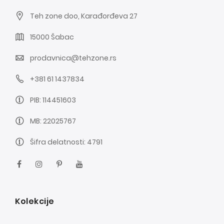
Teh zone doo, Karađorđeva 27
15000 Šabac
prodavnica@tehzone.rs
+381 61 1437834
PIB: 114451603
MB: 22025767
Šifra delatnosti: 4791
Kolekcije