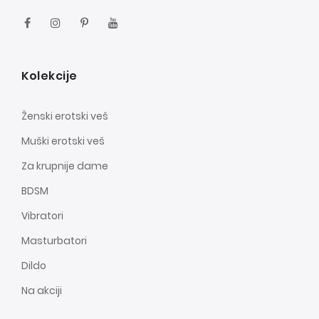
Kolekcije
Ženski erotski veš
Muški erotski veš
Za krupnije dame
BDSM
Vibratori
Masturbatori
Dildo
Na akciji