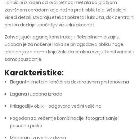
Lančić je izrađen od kvalitetnog metala sa glatkom
završnom obradom koja nežno prati oblik tela. Višeslojni
viseći detalji stvaraju efekat pokreta i luksuza, dok centralni
prsten dodaje upečatljiv vizuelni akcenat.
Zahvaljujući laganoj konstrukciji i fleksibilnom dizajnu,
udoban je za nošenje i lako se prilagođava obliku noge.
Idealan je za dame koje žele da istaknu svoju ženstvenost i
samopouzdanje.
Karakteristike:
Elegantni metalni lančići sa dekorativnim prstenovima
Lagana i udobna izrada
Prilagodljiv oblik – odgovara većini veličina
Pogodan za večernje kombinacije, fotografisanje i
posebne prilike
Moderan i zavodljiv dizajn