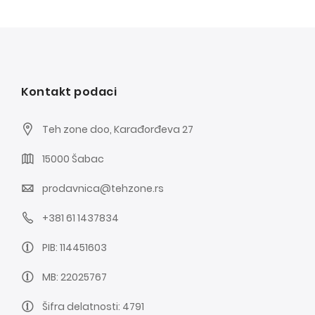
Kontakt podaci
Teh zone doo, Karađorđeva 27
15000 Šabac
prodavnica@tehzone.rs
+381 61 1437834
PIB: 114451603
MB: 22025767
Šifra delatnosti: 4791