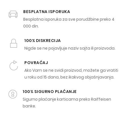
BESPLATNA ISPORUKA
Besplatna isporuka za sve porudžbine preko 4
000 din.
100% DISKRECIJA
Nigde se ne pojavljuje naziv sajta ili proizvoda.
POVRAĆAJ
Ako Vam se ne svidi proizvod, možete ga vratiti
u roku od 15 dana, bez ikakvog objašnjavanja.
100% SIGURNO PLAĆANJE
Sigurno plaćanje karticama preko Raiffeisen
banke.