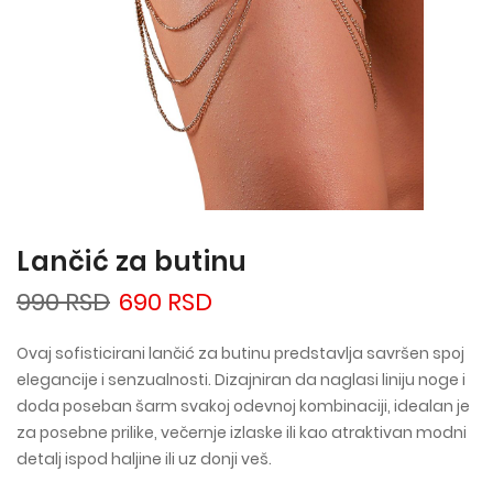
Lančić za butinu
990 RSD
690 RSD
Ovaj sofisticirani lančić za butinu predstavlja savršen spoj
elegancije i senzualnosti. Dizajniran da naglasi liniju noge i
doda poseban šarm svakoj odevnoj kombinaciji, idealan je
za posebne prilike, večernje izlaske ili kao atraktivan modni
detalj ispod haljine ili uz donji veš.