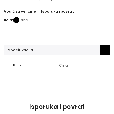
Vodič za veličine
Isporuka i povrat
Boja
Crna
Specifikacija
Više
Boja
Crna
informacija
Isporuka i povrat