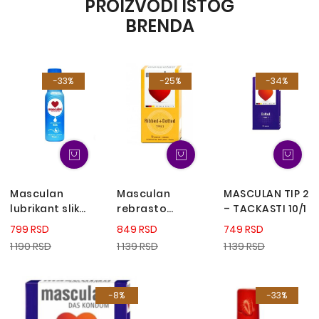
PROIZVODI ISTOG
BRENDA
-33%
-25%
-34%
Masculan
Masculan
MASCULAN TIP 2
lubrikant slik
rebrasto
– TACKASTI 10/1
gel 75ml
tačkasti
799 RSD
849 RSD
749 RSD
prezervativi 10
1 190 RSD
1 139 RSD
1 139 RSD
komada
-8%
-33%