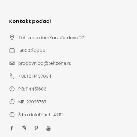
Kontakt podaci
Teh zone doo, Karađorđeva 27
15000 Šabac
prodavnica@tehzone.rs
+381 61 1437834
PIB: 114451603
MB: 22025767
Šifra delatnosti: 4791