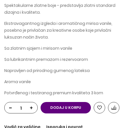
Spektakularne zlatne boje - predstavlja zlatni standard
dizajna i kvaliteta.
Ekstravagantnog izgleda i aromatičnog mirisa vanile,
posebno je privlačan za kreativne osobe koje privlačni
luksuzan način života.
Sa zlatnim sjajem i mirisom vanile
Sa lubrikantnim premazom i rezervoarom
Napravljen od prirodnog gumenog lateksa
Aroma vanile
Potvrđenog i testiranog premium kvaliteta 3 kom
-
+
DODAJ U KORPU
Vodič za veličine
Isporuka i povrat