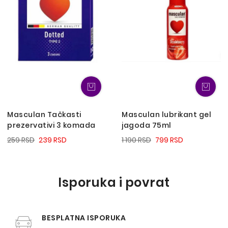
Masculan Tačkasti
Masculan lubrikant gel
prezervativi 3 komada
jagoda 75ml
259 RSD
239 RSD
1 190 RSD
799 RSD
Isporuka i povrat
BESPLATNA ISPORUKA