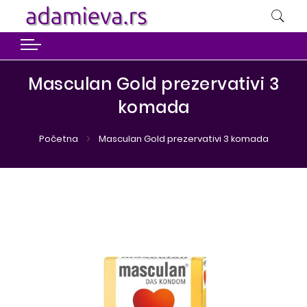
Masculan Gold prezervativi 3
komada
Početna
Masculan Gold prezervativi 3 komada
Preskoči
Preskoči
na
na
kraj
početak
galerije
galerije
slika
slika