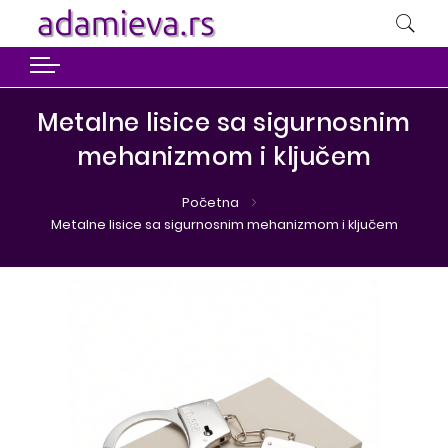
Metalne lisice sa sigurnosnim
mehanizmom i ključem
Početna
Metalne lisice sa sigurnosnim mehanizmom i ključem
Preskoči
Preskoči
na
na
kraj
početak
galerije
galerije
slika
slika