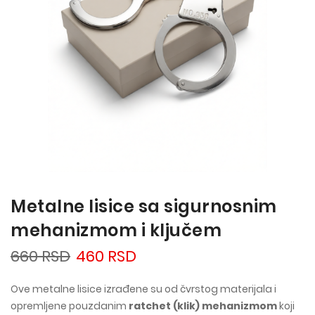
Metalne lisice sa sigurnosnim
mehanizmom i ključem
660 RSD
460 RSD
Ove metalne lisice izrađene su od čvrstog materijala i
opremljene pouzdanim
ratchet (klik) mehanizmom
koji