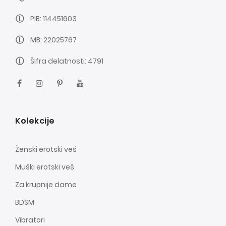
PIB: 114451603
MB: 22025767
Šifra delatnosti: 4791
Kolekcije
Ženski erotski veš
Muški erotski veš
Za krupnije dame
BDSM
Vibratori