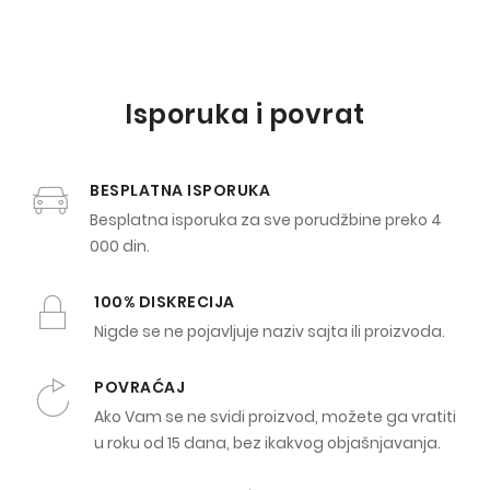
Isporuka i povrat
BESPLATNA ISPORUKA
Besplatna isporuka za sve porudžbine preko 4
000 din.
100% DISKRECIJA
Nigde se ne pojavljuje naziv sajta ili proizvoda.
POVRAĆAJ
Ako Vam se ne svidi proizvod, možete ga vratiti
u roku od 15 dana, bez ikakvog objašnjavanja.