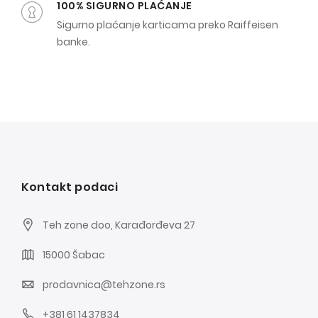
100% SIGURNO PLAĆANJE
Sigurno plaćanje karticama preko Raiffeisen
banke.
Kontakt podaci
Teh zone doo, Karađorđeva 27
15000 Šabac
prodavnica@tehzone.rs
+381 61 1437834