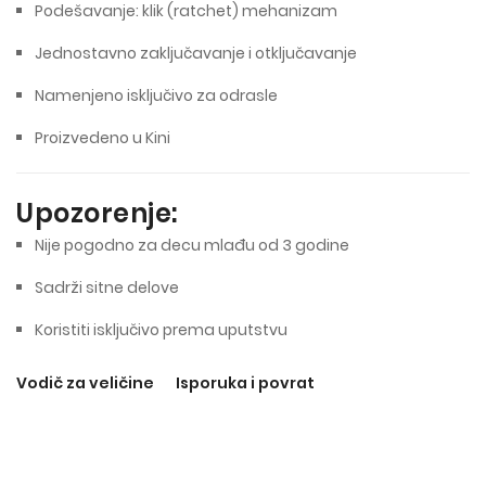
Podešavanje: klik (ratchet) mehanizam
Jednostavno zaključavanje i otključavanje
Namenjeno isključivo za odrasle
Proizvedeno u Kini
Upozorenje:
Nije pogodno za decu mlađu od 3 godine
Sadrži sitne delove
Koristiti isključivo prema uputstvu
Vodič za veličine
Isporuka i povrat