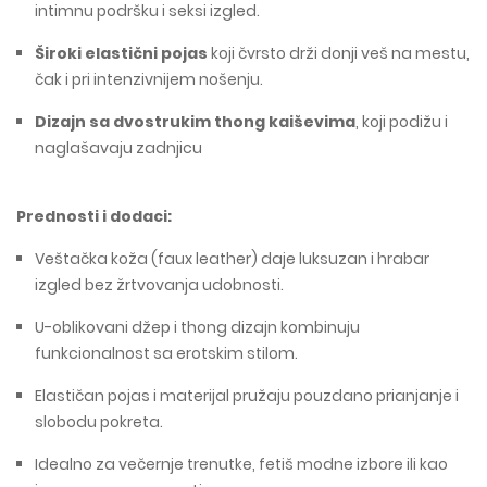
intimnu podršku i seksi izgled.
Široki elastični pojas
koji čvrsto drži donji veš na mestu,
čak i pri intenzivnijem nošenju.
Dizajn sa dvostrukim thong kaiševima
, koji podižu i
naglašavaju zadnjicu
Prednosti i dodaci:
Veštačka koža (faux leather) daje luksuzan i hrabar
izgled bez žrtvovanja udobnosti.
U-oblikovani džep i thong dizajn kombinuju
funkcionalnost sa erotskim stilom.
Elastičan pojas i materijal pružaju pouzdano prianjanje i
slobodu pokreta.
Idealno za večernje trenutke, fetiš modne izbore ili kao