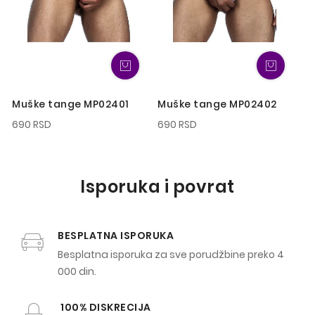
Muške tange MP02401
Muške tange MP02402
M
690 RSD
690 RSD
1 
Isporuka i povrat
BESPLATNA ISPORUKA
Besplatna isporuka za sve porudžbine preko 4
000 din.
100% DISKRECIJA