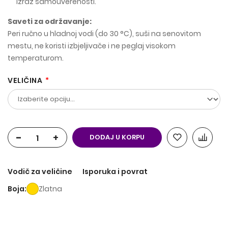
izraz samouverenosti.
Saveti za održavanje:
Peri ručno u hladnoj vodi (do 30 °C), suši na senovitom
mestu, ne koristi izbjeljivače i ne peglaj visokom
temperaturom.
VELIČINA
-
+
DODAJ U KORPU
Vodič za veličine
Isporuka i povrat
Boja
Zlatna