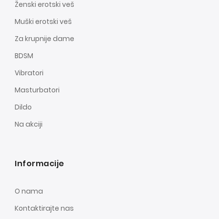
Ženski erotski veš
Muški erotski veš
Za krupnije dame
BDSM
Vibratori
Masturbatori
Dildo
Na akciji
Informacije
O nama
Kontaktirajte nas