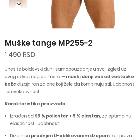
Muške tange MP255-2
1 490 RSD
Unesite boldovski duh i samopouzdanje u svoj izgled uz
ovog odvažnog partnera —
muški donji veš od veštačke
kože
dizajniran za one koji žele da kombinuju stil, udobnost
i provokativnost.
Karakteristike proizvoda:
Izrađen od
95 % poliester + 5 % elastan
, za optimalnu
elastičnost i udobnost.
Dizajn sa
prednjim U-oblikovanim džepom
, koji pruža