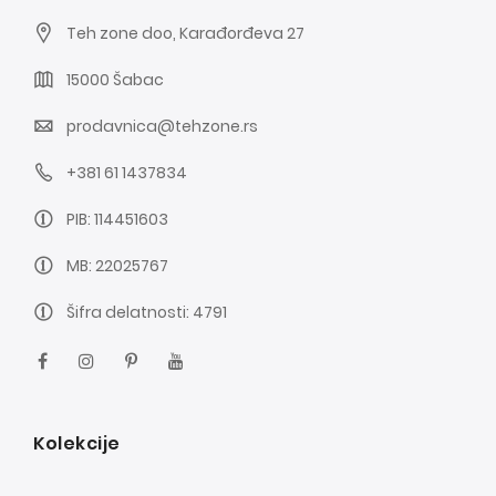
Teh zone doo, Karađorđeva 27
15000 Šabac
prodavnica@tehzone.rs
+381 61 1437834
PIB: 114451603
MB: 22025767
Šifra delatnosti: 4791
Kolekcije