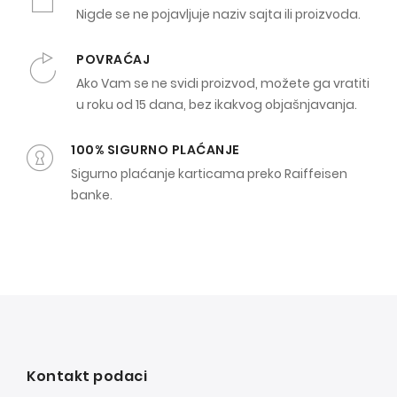
Nigde se ne pojavljuje naziv sajta ili proizvoda.
POVRAĆAJ
Ako Vam se ne svidi proizvod, možete ga vratiti
u roku od 15 dana, bez ikakvog objašnjavanja.
100% SIGURNO PLAĆANJE
Sigurno plaćanje karticama preko Raiffeisen
banke.
Kontakt podaci