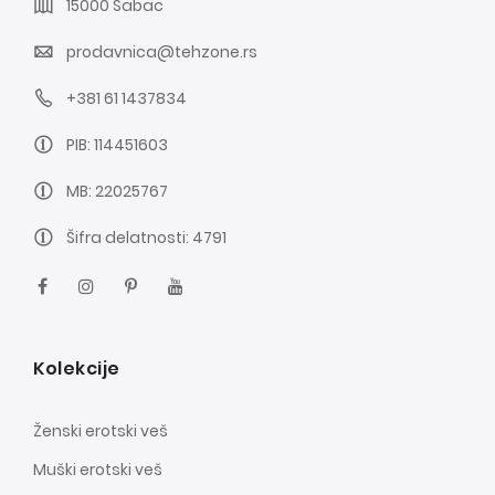
15000 Šabac
prodavnica@tehzone.rs
+381 61 1437834
PIB: 114451603
MB: 22025767
Šifra delatnosti: 4791
Kolekcije
Ženski erotski veš
Muški erotski veš