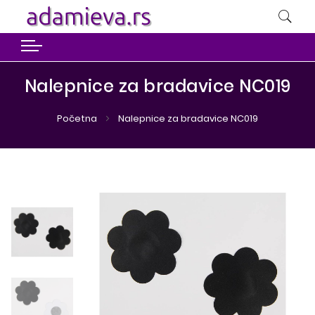
Nalepnice za bradavice NC019
Početna
Nalepnice za bradavice NC019
Preskoči
Preskoči
na
na
kraj
početak
galerije
galerije
slika
slika