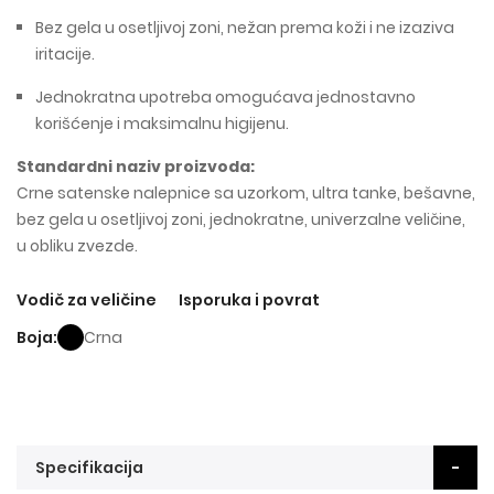
Bez gela u osetljivoj zoni, nežan prema koži i ne izaziva
iritacije.
Jednokratna upotreba omogućava jednostavno
korišćenje i maksimalnu higijenu.
Standardni naziv proizvoda:
Crne satenske nalepnice sa uzorkom, ultra tanke, bešavne,
bez gela u osetljivoj zoni, jednokratne, univerzalne veličine,
u obliku zvezde.
Vodič za veličine
Isporuka i povrat
Boja
Crna
Specifikacija