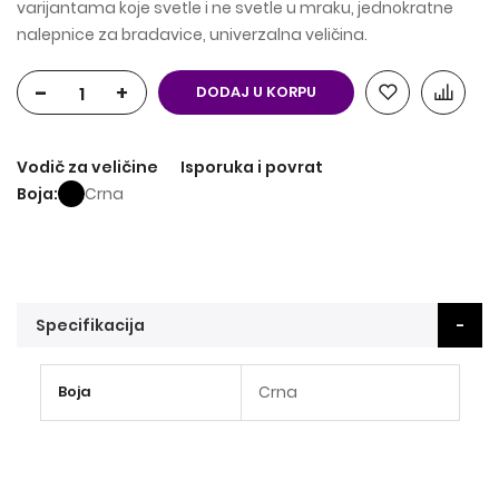
varijantama koje svetle i ne svetle u mraku, jednokratne
nalepnice za bradavice, univerzalna veličina.
-
+
DODAJ U KORPU
Vodič za veličine
Isporuka i povrat
Boja
Crna
Specifikacija
Više
Boja
Crna
informacija