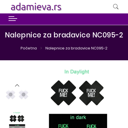
Nalepnice za bradavice NC095-2
Početna
Nalepnice za bradavice NC095-2
Preskoči
Preskoči
na
na
kraj
početak
galerije
galerije
slika
slika