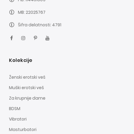
MB: 22025767
Šifra delatnosti: 4791
Kolekcije
Ženski erotski veš
Muški erotski veš
Za krupnije dame
BDSM
Vibratori
Masturbatori