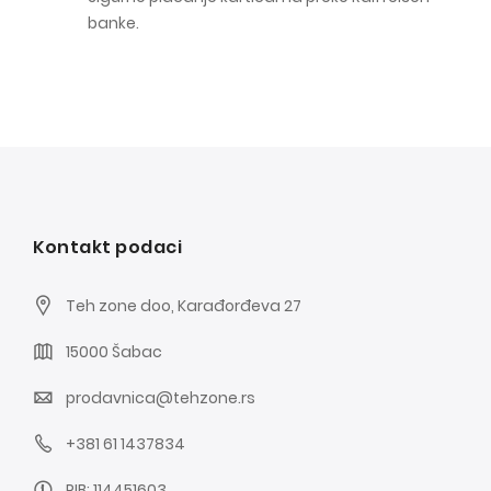
banke.
Kontakt podaci
Teh zone doo, Karađorđeva 27
15000 Šabac
prodavnica@tehzone.rs
+381 61 1437834
PIB: 114451603