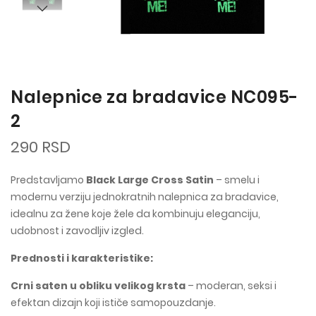
Nalepnice za bradavice NC095-
2
290 RSD
Predstavljamo
Black Large Cross Satin
– smelu i
modernu verziju jednokratnih nalepnica za bradavice,
idealnu za žene koje žele da kombinuju eleganciju,
udobnost i zavodljiv izgled.
Prednosti i karakteristike:
Crni saten u obliku velikog krsta
– moderan, seksi i
efektan dizajn koji ističe samopouzdanje.