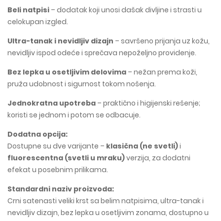
Beli natpisi
– dodatak koji unosi dašak divljine i strasti u
celokupan izgled.
Ultra-tanak i nevidljiv dizajn
– savršeno prijanja uz kožu,
nevidljiv ispod odeće i sprečava nepoželjno providenje.
Bez lepka u osetljivim delovima
– nežan prema koži,
pruža udobnost i sigurnost tokom nošenja.
Jednokratna upotreba
– praktično i higijenski rešenje;
koristi se jednom i potom se odbacuje.
Dodatna opcija:
Dostupne su dve varijante –
klasična (ne svetli)
i
fluorescentna (svetli u mraku)
verzija, za dodatni
efekat u posebnim prilikama.
Standardni naziv proizvoda:
Crni satenasti veliki krst sa belim natpisima, ultra-tanak i
nevidljiv dizajn, bez lepka u osetljivim zonama, dostupno u