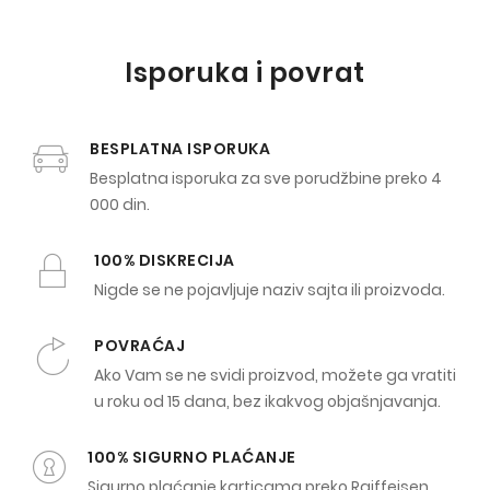
Isporuka i povrat
BESPLATNA ISPORUKA
Besplatna isporuka za sve porudžbine preko 4
000 din.
100% DISKRECIJA
Nigde se ne pojavljuje naziv sajta ili proizvoda.
POVRAĆAJ
Ako Vam se ne svidi proizvod, možete ga vratiti
u roku od 15 dana, bez ikakvog objašnjavanja.
100% SIGURNO PLAĆANJE
Sigurno plaćanje karticama preko Raiffeisen