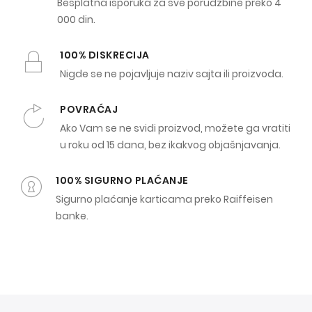
Besplatna isporuka za sve porudžbine preko 4
000 din.
100% DISKRECIJA
Nigde se ne pojavljuje naziv sajta ili proizvoda.
POVRAĆAJ
Ako Vam se ne svidi proizvod, možete ga vratiti
u roku od 15 dana, bez ikakvog objašnjavanja.
100% SIGURNO PLAĆANJE
Sigurno plaćanje karticama preko Raiffeisen
banke.