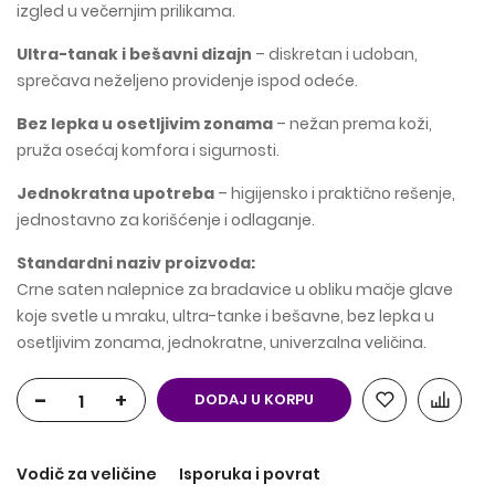
izgled u večernjim prilikama.
Ultra-tanak i bešavni dizajn
– diskretan i udoban,
sprečava neželjeno providenje ispod odeće.
Bez lepka u osetljivim zonama
– nežan prema koži,
pruža osećaj komfora i sigurnosti.
Jednokratna upotreba
– higijensko i praktično rešenje,
jednostavno za korišćenje i odlaganje.
Standardni naziv proizvoda:
Crne saten nalepnice za bradavice u obliku mačje glave
koje svetle u mraku, ultra-tanke i bešavne, bez lepka u
osetljivim zonama, jednokratne, univerzalna veličina.
-
+
DODAJ U KORPU
Vodič za veličine
Isporuka i povrat