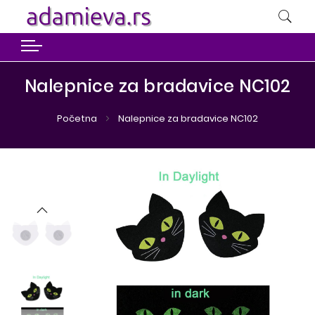
Nalepnice za bradavice NC102
Početna
Nalepnice za bradavice NC102
Preskoči
Preskoči
na
na
kraj
početak
galerije
galerije
slika
slika