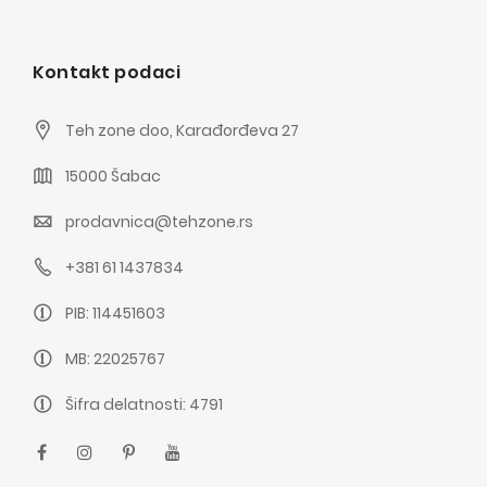
Kontakt podaci
Teh zone doo, Karađorđeva 27
15000 Šabac
prodavnica@tehzone.rs
+381 61 1437834
PIB: 114451603
MB: 22025767
Šifra delatnosti: 4791