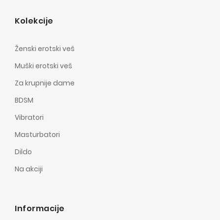
Kolekcije
Ženski erotski veš
Muški erotski veš
Za krupnije dame
BDSM
Vibratori
Masturbatori
Dildo
Na akciji
Informacije