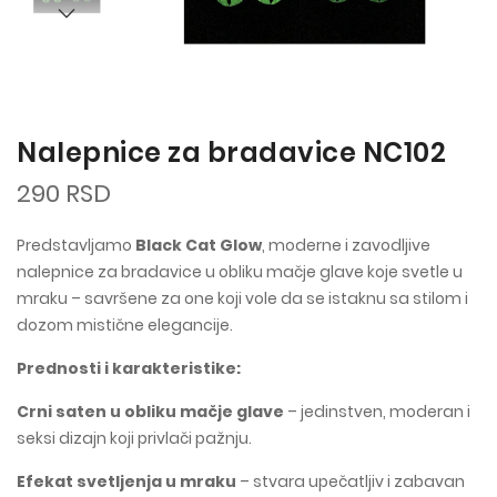
Nalepnice za bradavice NC102
290 RSD
Predstavljamo
Black Cat Glow
, moderne i zavodljive
nalepnice za bradavice u obliku mačje glave koje svetle u
mraku – savršene za one koji vole da se istaknu sa stilom i
dozom mistične elegancije.
Prednosti i karakteristike:
Crni saten u obliku mačje glave
– jedinstven, moderan i
seksi dizajn koji privlači pažnju.
Efekat svetljenja u mraku
– stvara upečatljiv i zabavan