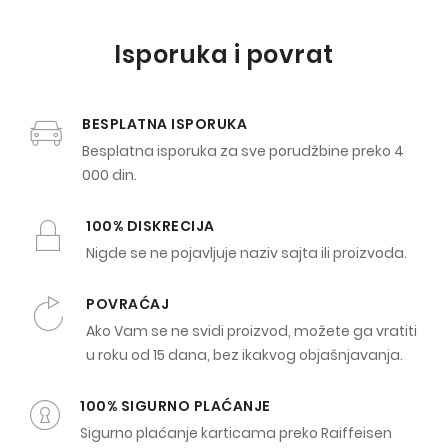
Isporuka i povrat
BESPLATNA ISPORUKA
Besplatna isporuka za sve porudžbine preko 4
000 din.
100% DISKRECIJA
Nigde se ne pojavljuje naziv sajta ili proizvoda.
POVRAĆAJ
Ako Vam se ne svidi proizvod, možete ga vratiti
u roku od 15 dana, bez ikakvog objašnjavanja.
100% SIGURNO PLAĆANJE
Sigurno plaćanje karticama preko Raiffeisen