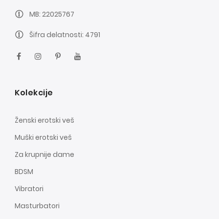
MB: 22025767
Šifra delatnosti: 4791
Kolekcije
Ženski erotski veš
Muški erotski veš
Za krupnije dame
BDSM
Vibratori
Masturbatori