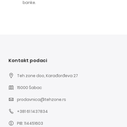
banke.
Kontakt podaci
Teh zone doo, Karađorđeva 27
15000 Šabac
prodavnica@tehzone.rs
+381 61 1437834
PIB: 114451603