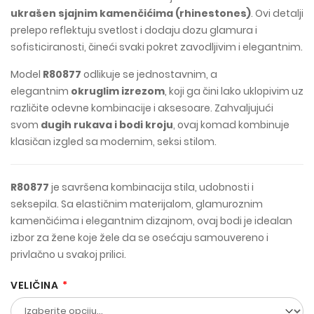
ukrašen sjajnim kamenčićima (rhinestones)
. Ovi detalji
prelepo reflektuju svetlost i dodaju dozu glamura i
sofisticiranosti, čineći svaki pokret zavodljivim i elegantnim.
Model
R80877
odlikuje se jednostavnim, a
elegantnim
okruglim izrezom
, koji ga čini lako uklopivim uz
različite odevne kombinacije i aksesoare. Zahvaljujući
svom
dugih rukava i bodi kroju
, ovaj komad kombinuje
klasičan izgled sa modernim, seksi stilom.
R80877
je savršena kombinacija stila, udobnosti i
seksepila. Sa elastičnim materijalom, glamuroznim
kamenčićima i elegantnim dizajnom, ovaj bodi je idealan
izbor za žene koje žele da se osećaju samouvereno i
privlačno u svakoj prilici.
VELIČINA