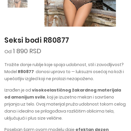
Seksi bodi R80877
1 890 RSD
Od
Tražite donje rublje koje spaja udobnost, stil i zavodljivost?
Model
R80877
donosi upravo to — luksuzni osećaj na koži i
upečatljiv izgled koji ne prolazi nezapaženo.
Izrađen je od
visokoelastičnog žakardnog materijala
od amonijum svile
, koji je izuzetno mekan i savršeno
prijanja uz telo. Ovaj materijal pruža udobnost tokom celog
dana i idealno se prilagođava različitim oblicima tela,
uključujući i plus size veličine.
Poseban šarm ovom modelu daje
efektan dezen