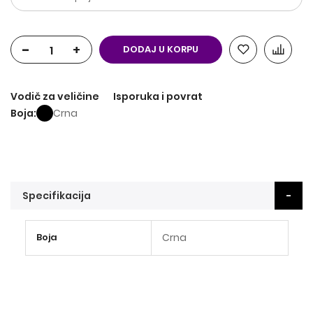
-
+
DODAJ U KORPU
Vodič za veličine
Isporuka i povrat
Boja
Crna
Specifikacija
Više
Boja
Crna
informacija