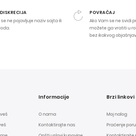
 DISKRECIJA
POVRAĆAJ
se ne pojavljuje naziv sajta ili
Ako Vam se ne svidi p
voda.
možete ga vratiti u ro
bez ikakvog objašnja
Informacije
Brzi linkovi
 veš
O nama
Moj nalog
veš
Kontaktirajte nas
Praćenje por
dame
Opšti uslovi kupovine
Kontaktirajte