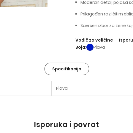
Moderan detalj pojasa s
Prilagođen različitim obl
Savršen izbor za žene ko
Vodič za veličine
Isporu
Boja
Plava
Specifikacija
Plava
Isporuka i povrat