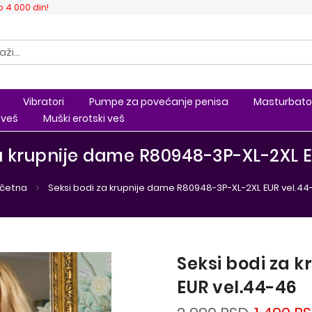
 4 000 din!
Vibratori
Pumpe za povećanje penisa
Masturbato
 veš
Muški erotski veš
a krupnije dame R80948-3P-XL-2XL 
četna
Seksi bodi za krupnije dame R80948-3P-XL-2XL EUR vel.44
Seksi bodi za 
EUR vel.44-46