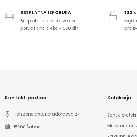
BESPLATNA ISPORUKA
100%
Besplatna isporuka za sve
Nigde 
porudžbine preko 4 000 din.
proiz
Kontakt podaci
Kolekcije
Teh zone doo, Karađorđeva 27
Ženski erotski
Muški erotski 
15000 Šabac
Za krupnije 