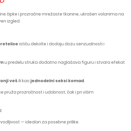
SD
fine čipke i prozračne mrežaste tkanine, ukrašen volanima na
ven izgled.
bretelice
ističu dekolte i dodaju dozu senzualnosti i
om
u predelu struka dodatno naglašava figuru i stvara efekat
onji veš
ili kao
jednodelni seksi komad
.
ce pruža prozračnost i udobnost, čak i pri višim
:
vodljivost — idealan za posebne prilike.