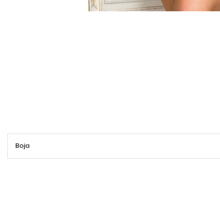
Više
Boja
informacija