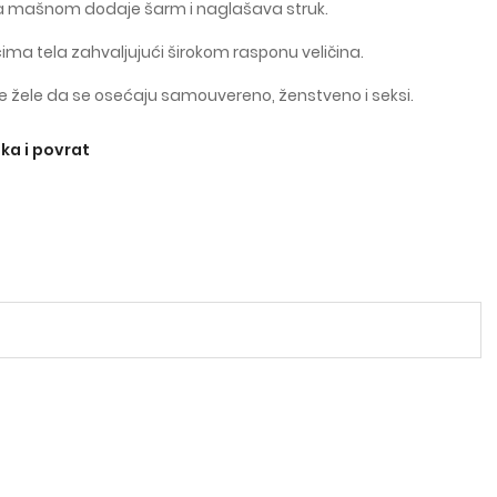
a mašnom dodaje šarm i naglašava struk.
icima tela zahvaljujući širokom rasponu veličina.
je žele da se osećaju samouvereno, ženstveno i seksi.
ka i povrat