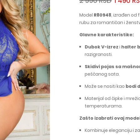
2 990 RSD
1 490 R
Model
R80948
, izrađen od 
rubu za romantičan i ženst
Glavne karakteristike:
Dubok V-izrez
i
halter 
razigranosti.
Skidivi pojas sa mašn
peščanog sata.
Može se nositi kao
bodi d
Materijal od čipke i mreži
temperaturama.
Zašto izabrati ovaj model
Kombinuje eleganciju i za