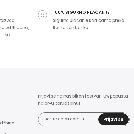
100% SIGURNO PLAĆANJE
roizvod,
Sigurno plaćanje karticama preko
ku od 15 dana,
Raiffeisen banke.
vanja.
Prijavi se na naš bilten i ostvari 10% popusta
na prvu porudžbinu!
Prijavi se
udžbine
 nas