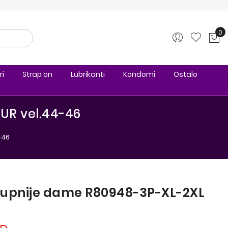
0
Ko
ri
Strap on
Lubrikanti
Kondomi
Ostalo
EUR vel.44-46
-46
krupnije dame R80948-3P-XL-2XL