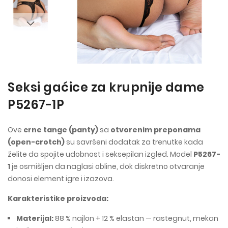
Seksi gaćice za krupnije dame
P5267-1P
Ove
crne tange (panty)
sa
otvorenim preponama
(open-crotch)
su savršeni dodatak za trenutke kada
želite da spojite udobnost i seksepilan izgled. Model
P5267-
1
je osmišljen da naglasi obline, dok diskretno otvaranje
donosi element igre i izazova.
Karakteristike proizvoda:
Materijal:
88 % najlon + 12 % elastan — rastegnut, mekan