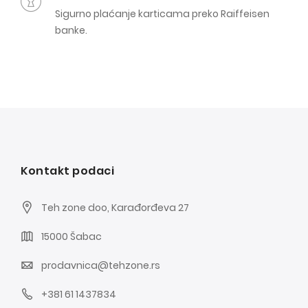
Sigurno plaćanje karticama preko Raiffeisen
banke.
Kontakt podaci
Teh zone doo, Karađorđeva 27
15000 Šabac
prodavnica@tehzone.rs
+381 61 1437834