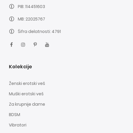
PIB: 114451603
MB: 22025767
Šifra delatnosti: 4791
Kolekcije
Ženski erotski veš
Muški erotski veš
Za krupnije dame
BDSM
Vibratori