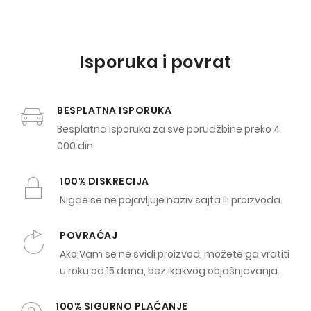
Isporuka i povrat
BESPLATNA ISPORUKA
Besplatna isporuka za sve porudžbine preko 4
000 din.
100% DISKRECIJA
Nigde se ne pojavljuje naziv sajta ili proizvoda.
POVRAĆAJ
Ako Vam se ne svidi proizvod, možete ga vratiti
u roku od 15 dana, bez ikakvog objašnjavanja.
100% SIGURNO PLAĆANJE