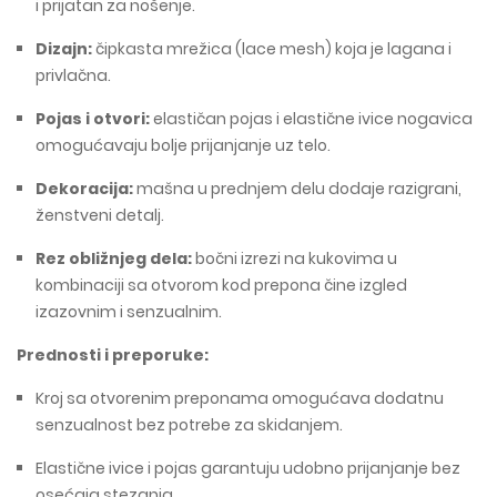
i prijatan za nošenje.
Dizajn:
čipkasta mrežica (lace mesh) koja je lagana i
privlačna.
Pojas i otvori:
elastičan pojas i elastične ivice nogavica
omogućavaju bolje prijanjanje uz telo.
Dekoracija:
mašna u prednjem delu dodaje razigrani,
ženstveni detalj.
Rez obližnjeg dela:
bočni izrezi na kukovima u
kombinaciji sa otvorom kod prepona čine izgled
izazovnim i senzualnim.
Prednosti i preporuke:
Kroj sa otvorenim preponama omogućava dodatnu
senzualnost bez potrebe za skidanjem.
Elastične ivice i pojas garantuju udobno prijanjanje bez
osećaja stezanja.