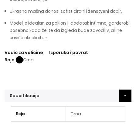
Ukrasna mašna donosi sofisticirani i ženstveni dodir.
Model je idealan za poklon ili dodatak intimnoj garderobi,
posebno kada želite da izgleda bude zavodljiv, ali ne
suviše eksplicitan.
Vodič za veličine
Isporuka i povrat
Boja
Crna
Specifikacija
Više
Boja
Crna
informacija