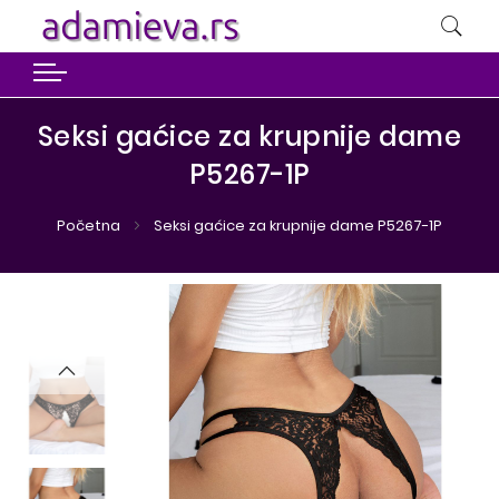
Seksi gaćice za krupnije dame
P5267-1P
Početna
Seksi gaćice za krupnije dame P5267-1P
Preskoči
Preskoči
na
na
kraj
početak
galerije
galerije
slika
slika