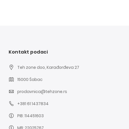
Kontakt podaci
Teh zone doo, Karađorđeva 27
15000 Šabac
prodavnica@tehzone.rs
+381 61 1437834
PIB: 114451603
MB: 22025767