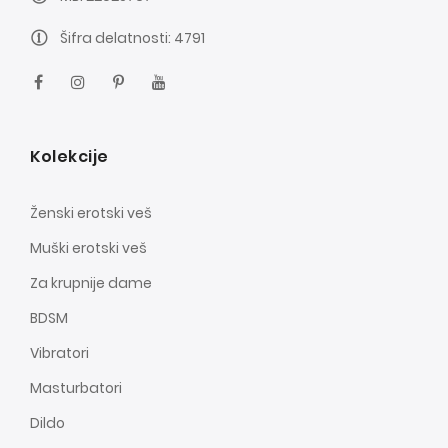
Šifra delatnosti: 4791
Kolekcije
Ženski erotski veš
Muški erotski veš
Za krupnije dame
BDSM
Vibratori
Masturbatori
Dildo