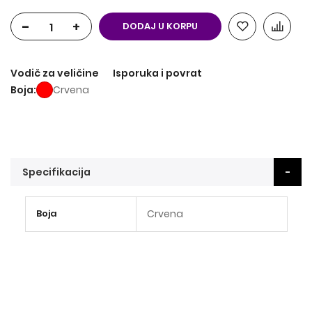
-
+
DODAJ U KORPU
Vodič za veličine
Isporuka i povrat
Boja
Crvena
Specifikacija
Više
Boja
Crvena
informacija