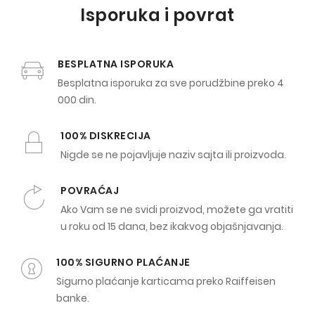
Isporuka i povrat
BESPLATNA ISPORUKA
Besplatna isporuka za sve porudžbine preko 4
000 din.
100% DISKRECIJA
Nigde se ne pojavljuje naziv sajta ili proizvoda.
POVRAĆAJ
Ako Vam se ne svidi proizvod, možete ga vratiti
u roku od 15 dana, bez ikakvog objašnjavanja.
100% SIGURNO PLAĆANJE
Sigurno plaćanje karticama preko Raiffeisen
banke.