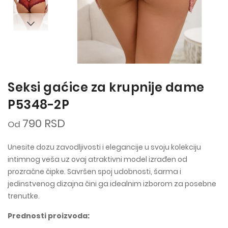
Seksi gaćice za krupnije dame
P5348-2P
790 RSD
Od
Unesite dozu zavodljivosti i elegancije u svoju kolekciju
intimnog veša uz ovaj atraktivni model izrađen od
prozračne čipke. Savršen spoj udobnosti, šarma i
jedinstvenog dizajna čini ga idealnim izborom za posebne
trenutke.
Prednosti proizvoda: