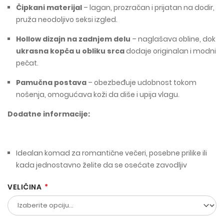
Čipkani materijal
– lagan, prozračan i prijatan na dodir,
pruža neodoljivo seksi izgled.
Hollow dizajn na zadnjem delu
– naglašava obline, dok
ukrasna kopča u obliku srca
dodaje originalan i modni
pečat.
Pamučna postava
– obezbeđuje udobnost tokom
nošenja, omogućava koži da diše i upija vlagu.
Dodatne informacije:
Idealan komad za romantične večeri, posebne prilike ili
kada jednostavno želite da se osećate zavodljiv
VELIČINA