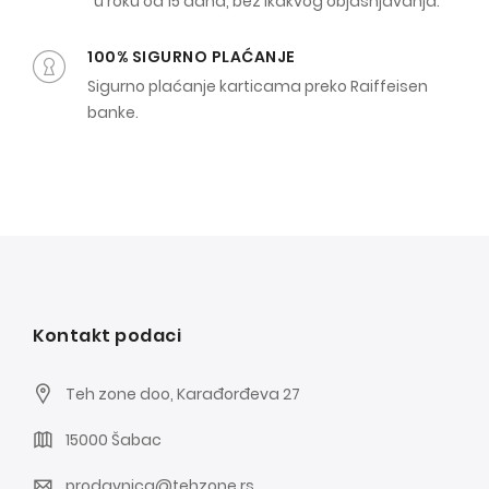
u roku od 15 dana, bez ikakvog objašnjavanja.
100% SIGURNO PLAĆANJE
Sigurno plaćanje karticama preko Raiffeisen
banke.
Kontakt podaci
Teh zone doo, Karađorđeva 27
15000 Šabac
prodavnica@tehzone.rs