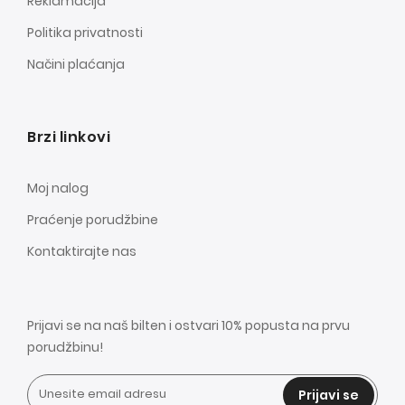
Reklamacija
Politika privatnosti
Načini plaćanja
Brzi linkovi
Moj nalog
Praćenje porudžbine
Kontaktirajte nas
Prijavi se na naš bilten i ostvari 10% popusta na prvu
porudžbinu!
Prijavi se