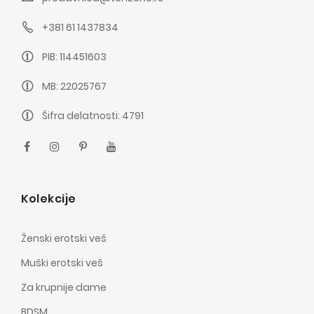
+381 61 1437834
PIB: 114451603
MB: 22025767
Šifra delatnosti: 4791
Kolekcije
Ženski erotski veš
Muški erotski veš
Za krupnije dame
BDSM