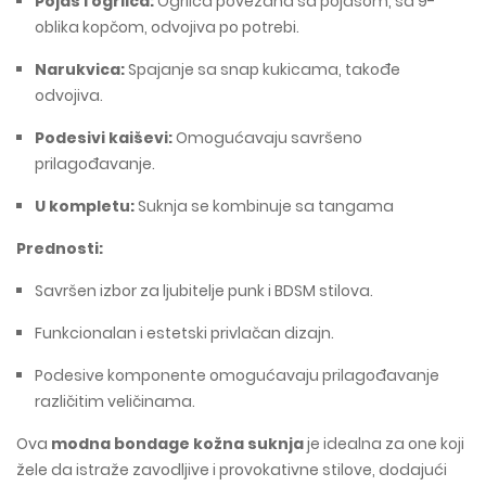
Pojas i ogrlica:
Ogrlica povezana sa pojasom, sa 9-
oblika kopčom, odvojiva po potrebi.
Narukvica:
Spajanje sa snap kukicama, takođe
odvojiva.
Podesivi kaiševi:
Omogućavaju savršeno
prilagođavanje.
U kompletu:
Suknja se kombinuje sa tangama
Prednosti:
Savršen izbor za ljubitelje punk i BDSM stilova.
Funkcionalan i estetski privlačan dizajn.
Podesive komponente omogućavaju prilagođavanje
različitim veličinama.
Ova
modna bondage kožna suknja
je idealna za one koji
žele da istraže zavodljive i provokativne stilove, dodajući