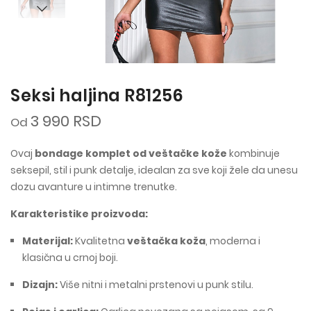
Seksi haljina R81256
3 990 RSD
Od
Ovaj
bondage komplet od veštačke kože
kombinuje
seksepil, stil i punk detalje, idealan za sve koji žele da unesu
dozu avanture u intimne trenutke.
Karakteristike proizvoda:
Materijal:
Kvalitetna
veštačka koža
, moderna i
klasična u crnoj boji.
Dizajn:
Više nitni i metalni prstenovi u punk stilu.