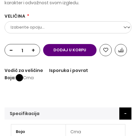
karakter i odvažnost svom izgledu.
VELIČINA
-
+
DODAJ U KORPU
Vodič za veličine
Isporuka i povrat
Boja
Crna
Specifikacija
Više
Boja
Crna
informacija