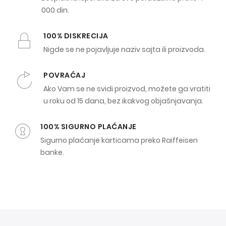
000 din.
100% DISKRECIJA
Nigde se ne pojavljuje naziv sajta ili proizvoda.
POVRAĆAJ
Ako Vam se ne svidi proizvod, možete ga vratiti
u roku od 15 dana, bez ikakvog objašnjavanja.
100% SIGURNO PLAĆANJE
Sigurno plaćanje karticama preko Raiffeisen
banke.