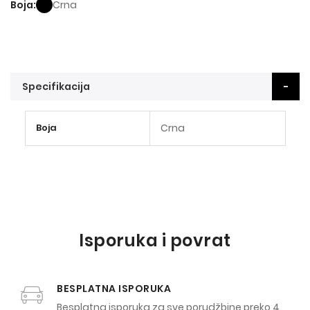
Boja
Crna
Specifikacija
Više
Boja
Crna
informacija
Isporuka i povrat
BESPLATNA ISPORUKA
Besplatna isporuka za sve porudžbine preko 4