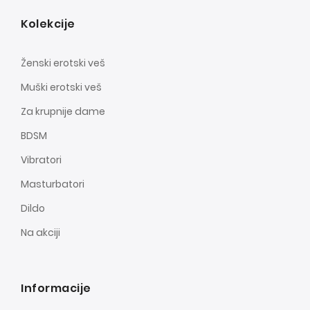
Kolekcije
Ženski erotski veš
Muški erotski veš
Za krupnije dame
BDSM
Vibratori
Masturbatori
Dildo
Na akciji
Informacije