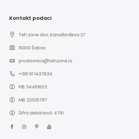
Kontakt podaci
Teh zone doo, Karađorđeva 27
15000 Šabac
prodavnica@tehzone.rs
+381 61 1437834
PIB: 114451603
MB: 22025767
Šifra delatnosti: 4791