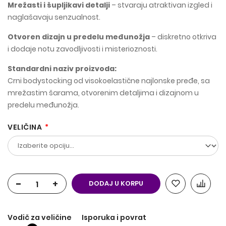
Mrežasti i šupljikavi detalji
– stvaraju atraktivan izgled i
naglašavaju senzualnost.
Otvoren dizajn u predelu međunožja
– diskretno otkriva
i dodaje notu zavodljivosti i misterioznosti.
Standardni naziv proizvoda:
Crni bodystocking od visokoelastične najlonske pređe, sa
mrežastim šarama, otvorenim detaljima i dizajnom u
predelu međunožja.
VELIČINA
-
+
DODAJ U KORPU
Vodič za veličine
Isporuka i povrat