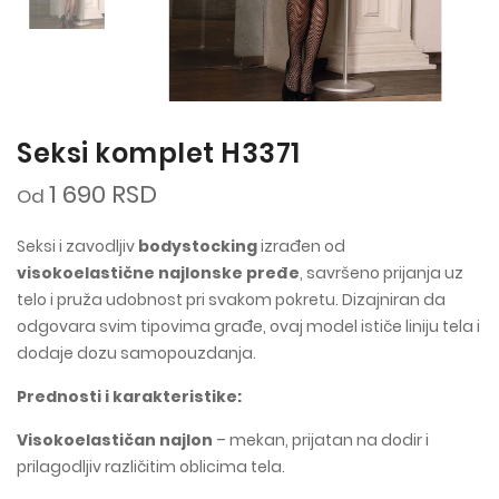
Seksi komplet H3371
1 690 RSD
Od
Seksi i zavodljiv
bodystocking
izrađen od
visokoelastične najlonske pređe
, savršeno prijanja uz
telo i pruža udobnost pri svakom pokretu. Dizajniran da
odgovara svim tipovima građe, ovaj model ističe liniju tela i
dodaje dozu samopouzdanja.
Prednosti i karakteristike:
Visokoelastičan najlon
– mekan, prijatan na dodir i
prilagodljiv različitim oblicima tela.