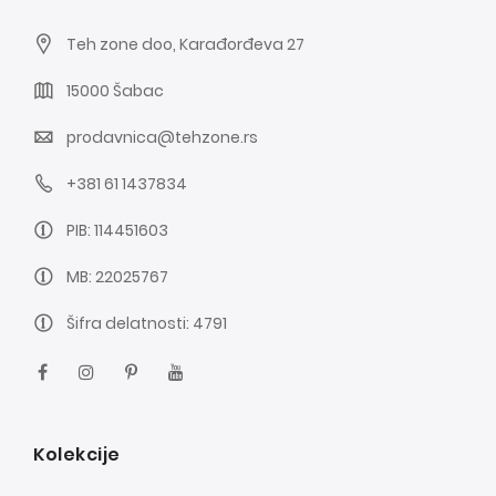
Teh zone doo, Karađorđeva 27
15000 Šabac
prodavnica@tehzone.rs
+381 61 1437834
PIB: 114451603
MB: 22025767
Šifra delatnosti: 4791
Kolekcije