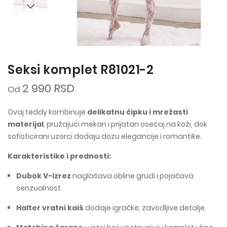
Seksi komplet R81021-2
2 990 RSD
Od
Ovaj teddy kombinuje
delikatnu čipku i mrežasti
materijal
, pružajući mekan i prijatan osećaj na koži, dok
sofisticirani uzorci dodaju dozu elegancije i romantike.
Karakteristike i prednosti:
Dubok V-izrez
naglašava obline grudi i pojačava
senzualnost.
Halter vratni kaiš
dodaje igračke, zavodljive detalje.