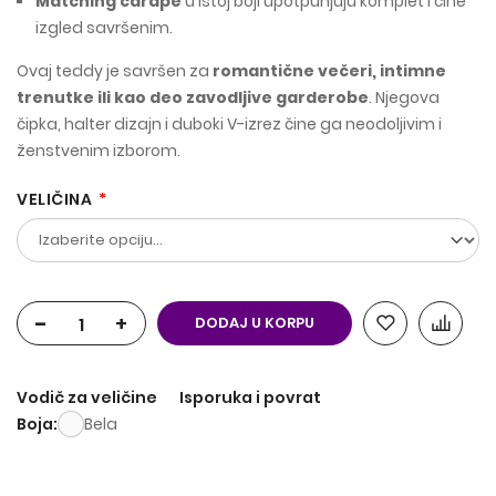
Matching čarape
u istoj boji upotpunjuju komplet i čine
izgled savršenim.
Ovaj teddy je savršen za
romantične večeri, intimne
trenutke ili kao deo zavodljive garderobe
. Njegova
čipka, halter dizajn i duboki V-izrez čine ga neodoljivim i
ženstvenim izborom.
VELIČINA
-
+
DODAJ U KORPU
Vodič za veličine
Isporuka i povrat
Boja
Bela