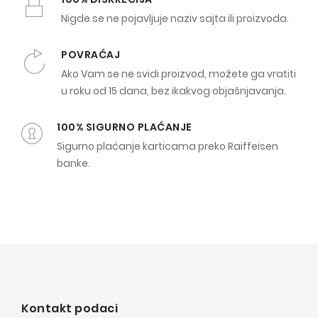
Nigde se ne pojavljuje naziv sajta ili proizvoda.
POVRAĆAJ
Ako Vam se ne svidi proizvod, možete ga vratiti
u roku od 15 dana, bez ikakvog objašnjavanja.
100% SIGURNO PLAĆANJE
Sigurno plaćanje karticama preko Raiffeisen
banke.
Kontakt podaci