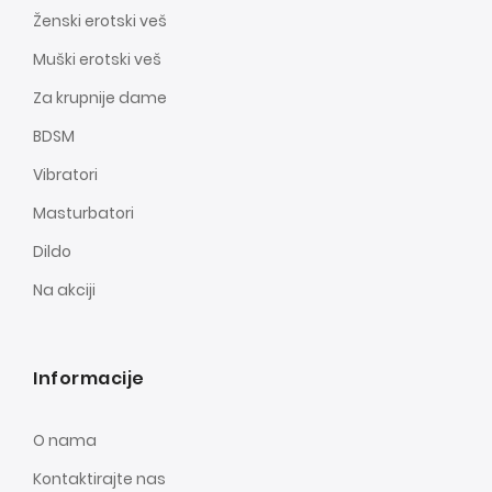
Ženski erotski veš
Muški erotski veš
Za krupnije dame
BDSM
Vibratori
Masturbatori
Dildo
Na akciji
Informacije
O nama
Kontaktirajte nas