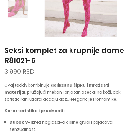
Seksi komplet za krupnije dame
R81021-6
3 990 RSD
Ovaj teddy kombinuje
delikatnu čipku i mrežasti
materijal
, pružajući mekan i prijatan osećaj na koži, dok
sofisticirani uzorci dodaju dozu elegancije i romantike.
Karakteristike i prednosti:
Dubok V-izrez
naglašava obline grudi i pojačava
senzualnost.