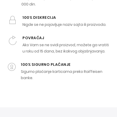
000 din.
100% DISKRECIJA
Nigde se ne pojavljuje naziv sajta ili proizvoda.
POVRAĆAJ
Ako Vam se ne svidi proizvod, možete ga vratiti
u roku od 15 dana, bez ikakvog objašnjavanja.
100% SIGURNO PLAĆANJE
Sigurno plaćanje karticama preko Raiffeisen
banke.