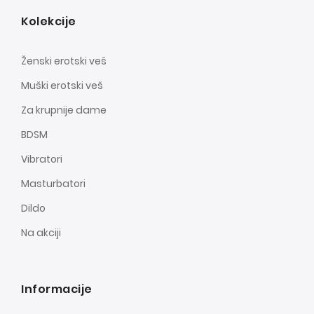
Kolekcije
Ženski erotski veš
Muški erotski veš
Za krupnije dame
BDSM
Vibratori
Masturbatori
Dildo
Na akciji
Informacije