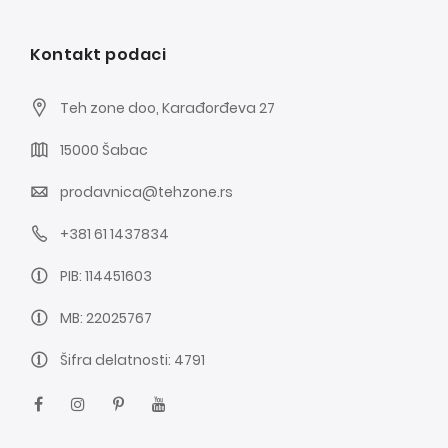
Kontakt podaci
Teh zone doo, Karađorđeva 27
15000 Šabac
prodavnica@tehzone.rs
+381 61 1437834
PIB: 114451603
MB: 22025767
Šifra delatnosti: 4791