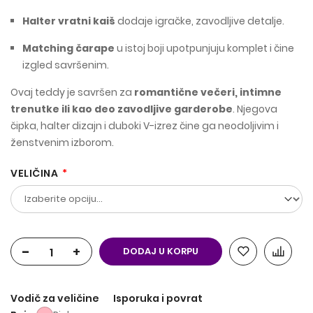
Halter vratni kaiš
dodaje igračke, zavodljive detalje.
Matching čarape
u istoj boji upotpunjuju komplet i čine
izgled savršenim.
Ovaj teddy je savršen za
romantične večeri, intimne
trenutke ili kao deo zavodljive garderobe
. Njegova
čipka, halter dizajn i duboki V-izrez čine ga neodoljivim i
ženstvenim izborom.
VELIČINA
-
+
DODAJ U KORPU
Vodič za veličine
Isporuka i povrat