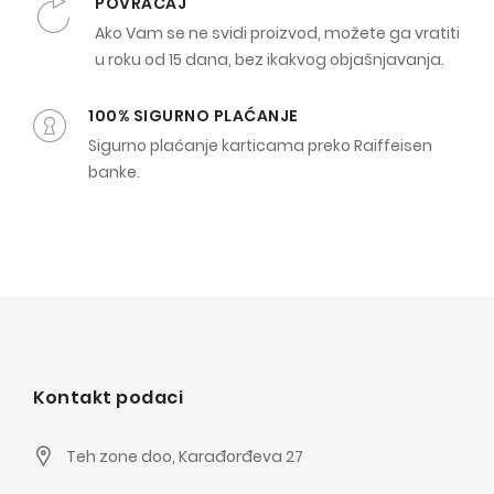
POVRAĆAJ
Ako Vam se ne svidi proizvod, možete ga vratiti
u roku od 15 dana, bez ikakvog objašnjavanja.
100% SIGURNO PLAĆANJE
Sigurno plaćanje karticama preko Raiffeisen
banke.
Kontakt podaci
Teh zone doo, Karađorđeva 27