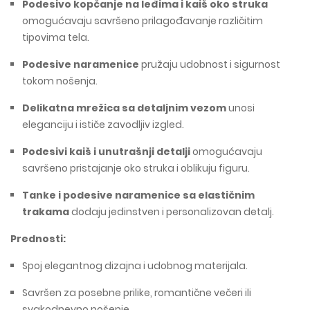
Podesivo kopčanje na leđima i kaiš oko struka
omogućavaju savršeno prilagođavanje različitim
tipovima tela.
Podesive naramenice
pružaju udobnost i sigurnost
tokom nošenja.
Delikatna mrežica sa detaljnim vezom
unosi
eleganciju i ističe zavodljiv izgled.
Podesivi kaiš i unutrašnji detalji
omogućavaju
savršeno pristajanje oko struka i oblikuju figuru.
Tanke i podesive naramenice sa elastičnim
trakama
dodaju jedinstven i personalizovan detalj.
Prednosti:
Spoj elegantnog dizajna i udobnog materijala.
Savršen za posebne prilike, romantične večeri ili
svakodnevno nošenje.