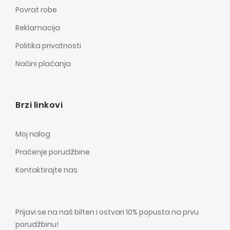
Povrat robe
Reklamacija
Politika privatnosti
Načini plaćanja
Brzi linkovi
Moj nalog
Praćenje porudžbine
Kontaktirajte nas
Prijavi se na naš bilten i ostvari 10% popusta na prvu
porudžbinu!