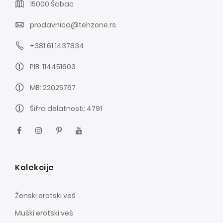
15000 Šabac
prodavnica@tehzone.rs
+381 61 1437834
PIB: 114451603
MB: 22025767
Šifra delatnosti: 4791
Kolekcije
Ženski erotski veš
Muški erotski veš