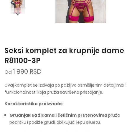
Seksi komplet za krupnije dame
R81100-3P
1 890 RSD
Od
Ovaj komplet se izdvaja po pažljivo osmišljenim detaljima i
funkcionalnosti koja pruža savršeno pristajanje.
Karakteristike proizvoda:
Grudnjak sa žicama i čeličnim prstenovima
pruža
podršku i podiže grudi, oblikujući lepu siluetu.