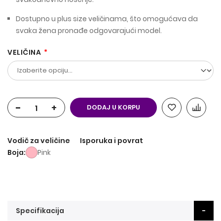
Dostupno u plus size veličinama, što omogućava da
svaka žena pronađe odgovarajući model.
VELIČINA
-
+
DODAJ U KORPU
Vodič za veličine
Isporuka i povrat
Boja
Pink
Specifikacija