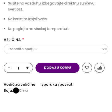
Sušite na vazduhu, izbegavajte direktnu sunčevu
svetlost.
Ne koristite izbjeljivače.
Ne peglajte na visokoj temperaturi.
VELIČINA
-
+
DODAJ U KORPU
Vodič za veličine
Isporuka i povrat
Boja
Crna