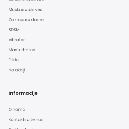
Muški erotski veš
Za krupnije dame
BDSM
Vibratori
Masturbatori
Dildo
Na akciji
Informacije
O nama
Kontaktirajte nas