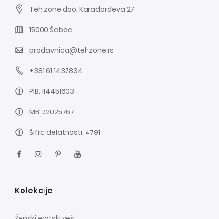
Teh zone doo, Karađorđeva 27
15000 Šabac
prodavnica@tehzone.rs
+381 61 1437834
PIB: 114451603
MB: 22025767
Šifra delatnosti: 4791
Kolekcije
Ženski erotski veš