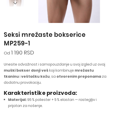
Seksi mrežaste bokserice
MP259-1
1 190 RSD
Od
Unesite odvažnost i samopouzdanje u svoj izgled uz ovaj
muški bokser donji veš
koji kombinuje
mrežastu
tkaninu
i
veštačku kožu
, sa
otvorenim preponama
za
dodatnu provokaciju.
Karakteristike proizvoda:
Materijal:
95 % poliester + 5 % elastan — rastegljiv i
prijatan za nošenje.