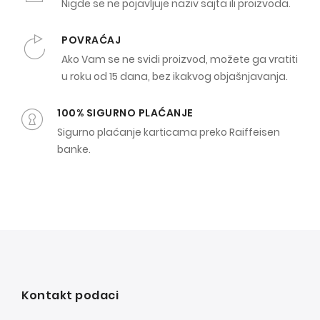
Nigde se ne pojavljuje naziv sajta ili proizvoda.
POVRAĆAJ
Ako Vam se ne svidi proizvod, možete ga vratiti
u roku od 15 dana, bez ikakvog objašnjavanja.
100% SIGURNO PLAĆANJE
Sigurno plaćanje karticama preko Raiffeisen
banke.
Kontakt podaci