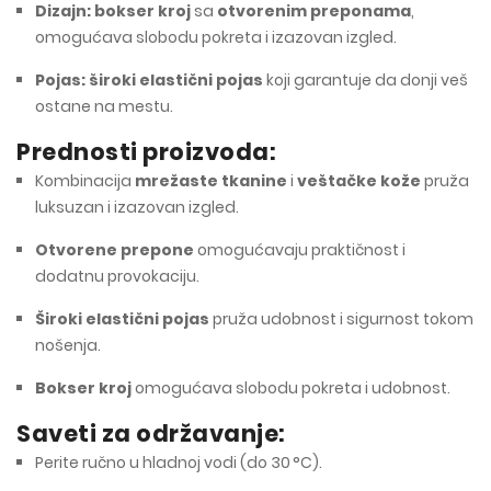
Dizajn:
bokser kroj
sa
otvorenim preponama
,
omogućava slobodu pokreta i izazovan izgled.
Pojas:
široki elastični pojas
koji garantuje da donji veš
ostane na mestu.
Prednosti proizvoda:
Kombinacija
mrežaste tkanine
i
veštačke kože
pruža
luksuzan i izazovan izgled.
Otvorene prepone
omogućavaju praktičnost i
dodatnu provokaciju.
Široki elastični pojas
pruža udobnost i sigurnost tokom
nošenja.
Bokser kroj
omogućava slobodu pokreta i udobnost.
Saveti za održavanje:
Perite ručno u hladnoj vodi (do 30 °C).