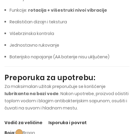
Funkcije:
rotacija + višestruki nivoi vibracije
Realističan dizajn i tekstura
Višebrzinska kontrola
Jednostavno rukovanje
Baterijsko napajanje (AA baterije nisu uključene)
Preporuka za upotrebu:
Za maksimalan užitak preporučuje se korišćenje
lubrikanta na bazi vode
. Nakon upotrebe, proizvod očistiti
toplom vodom i blagim antibakterijskim sapunom, osušiti i
čuvati na suvom i hladnom mestu.
Vodič za veličine
Isporuka i povrat
Boja
Braon