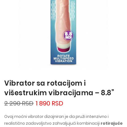
Vibrator sa rotacijom i
višestrukim vibracijama – 8.8”
2 290 RSD
1 890 RSD
Ovaj moćni vibrator dizajniran je da pruži intenzivno i
realistično zadovoljstvo zahvaljujući kombinaciji
rotirajuće