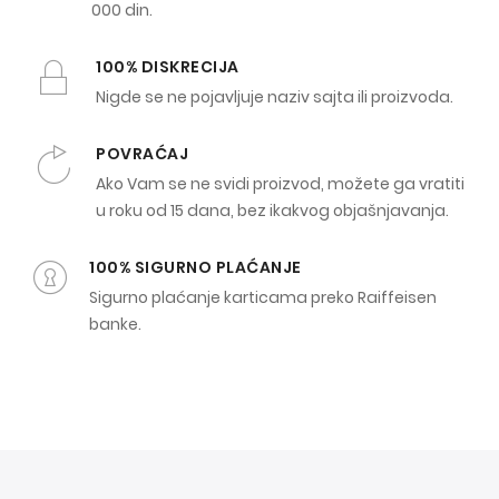
000 din.
100% DISKRECIJA
Nigde se ne pojavljuje naziv sajta ili proizvoda.
POVRAĆAJ
Ako Vam se ne svidi proizvod, možete ga vratiti
u roku od 15 dana, bez ikakvog objašnjavanja.
100% SIGURNO PLAĆANJE
Sigurno plaćanje karticama preko Raiffeisen
banke.