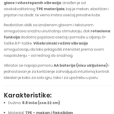
glave i višestepenih vibracija
. Izrađen je od
visokokvalitetnog
TPE materijala
, koji je mekan, elastičan i
prijatan na dodir, te verno imitira osećaj prirodne kože.
Realističan oblik sa izraženom glavom i teksturom
omogućava snažnu unutrašnju stimulaciju, dok
rotaciona
funkcija
dodatno pojačava osećaj i pomaže u ciljanju G-
tačke ili P-tačke.
Višebrzinski režimi vibracije
omogućavaju da lako prilagodiš intenzitet prema svom
raspoloženju – od nežnog do snažnog.
Vibrator se napaja pomoću
AA baterija (nisu uključene)
i
jednostavan je za korišćenje zahvaljujući intuitivnoj kontroli.
Idealan je kako za solo igru, tako i za upotrebu u paru.
Karakteristike:
Dužina:
8.8 inča (cca 22 cm)
Materijal:
TPE – mekan i fleksibilan