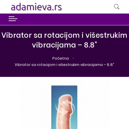
Vibrator sa rotacijom i višestrukim
vibracijama – 8.8”
Početna
Vibrator sa rotacijom i višestrukim vibracijama – 8.8”
Preskoči
Preskoči
na
na
kraj
početak
galerije
galerije
slika
slika