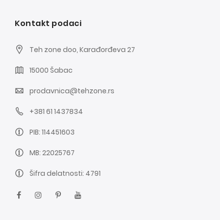
Kontakt podaci
Teh zone doo, Karađorđeva 27
15000 Šabac
prodavnica@tehzone.rs
+381 61 1437834
PIB: 114451603
MB: 22025767
Šifra delatnosti: 4791