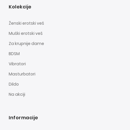
Kolekcije
Ženski erotski veš
Muški erotski veš
Za krupnije dame
BDSM
Vibratori
Masturbatori
Dildo
Na akciji
Informacije