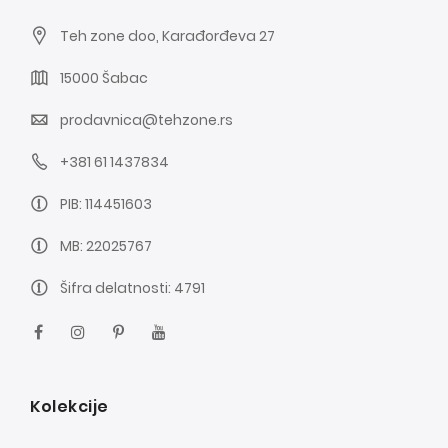
Teh zone doo, Karađorđeva 27
15000 Šabac
prodavnica@tehzone.rs
+381 61 1437834
PIB: 114451603
MB: 22025767
Šifra delatnosti: 4791
Kolekcije