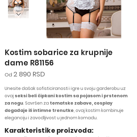
Kostim sobarice za krupnije
dame R81156
2 890 RSD
Od
Unesite dašak sofisticiranosti i igre u svoju garderobu uz
ovaj
seksi beli čipkani kostim sa pojasom i prstenom
za nogu
. Savršen za
tematske zabave, cosplay
događaje ili intimne trenutke
, ovaj kostim kombinuje
eleganciju i zavodljivost u jednom komadu.
Karakteristike proizvoda: