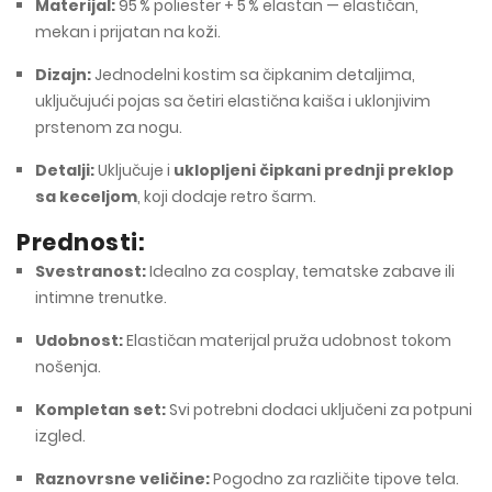
Materijal:
95 % poliester + 5 % elastan — elastičan,
mekan i prijatan na koži.
Dizajn:
Jednodelni kostim sa čipkanim detaljima,
uključujući pojas sa četiri elastična kaiša i uklonjivim
prstenom za nogu.
Detalji:
Uključuje i
uklopljeni čipkani prednji preklop
sa keceljom
, koji dodaje retro šarm.
Prednosti:
Svestranost:
Idealno za cosplay, tematske zabave ili
intimne trenutke.
Udobnost:
Elastičan materijal pruža udobnost tokom
nošenja.
Kompletan set:
Svi potrebni dodaci uključeni za potpuni
izgled.
Raznovrsne veličine:
Pogodno za različite tipove tela.