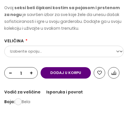
Ovaj
seksi beli čipkani kostim sa pojasom i prstenom
za nogu
je savršen izbor za sve koje žele da unesu dašak
sofisticiranosti i igre u svoju garderobu. Dodajte ga u svoju
kolekciju i uživajte u svakom trenutku.
VELIČINA
-
+
DODAJ U KORPU
Vodič za veličine
Isporuka i povrat
Boja
Bela