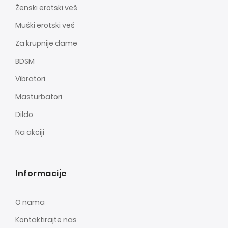
Ženski erotski veš
Muški erotski veš
Za krupnije dame
BDSM
Vibratori
Masturbatori
Dildo
Na akciji
Informacije
O nama
Kontaktirajte nas