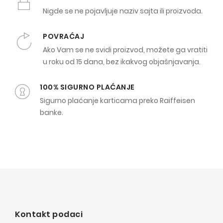
Nigde se ne pojavljuje naziv sajta ili proizvoda.
POVRAĆAJ
Ako Vam se ne svidi proizvod, možete ga vratiti
u roku od 15 dana, bez ikakvog objašnjavanja.
100% SIGURNO PLAĆANJE
Sigurno plaćanje karticama preko Raiffeisen
banke.
Kontakt podaci